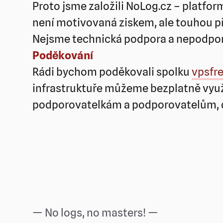
Proto jsme založili NoLog.cz – platfor
není motivovaná ziskem, ale touhou př
Nejsme technická podpora a nepodpor
Poděkování
Rádi bychom poděkovali spolku
vpsfre
infrastruktuře můžeme bezplatně využ
podporovatelkám a podporovatelům, d
— No logs, no masters! —