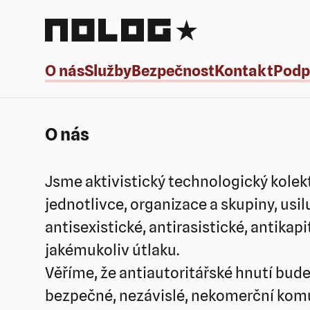
NoLog.cz
O nás
Služby
Bezpečnost
Kontakt
Podp
O nás
Jsme aktivistický technologický kolekt
jednotlivce, organizace a skupiny, usi
antisexistické, antirasistické, antikap
jakémukoliv útlaku.
Věříme, že antiautoritářské hnutí bud
bezpečné, nezávislé, nekomerční komu