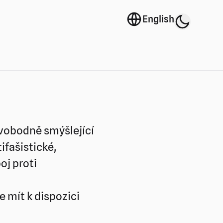
Volba jazyka
English
Přepnou
Volba barevného t
svobodně smýšlející
ifašistické,
oj proti
 mít k dispozici