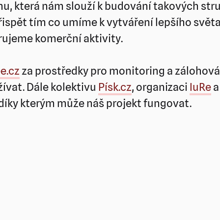
mu, která nám slouží k budování takových stru
ispět tím co umíme k vytváření lepšího světa 
ujeme komerční aktivity.
e.cz
za prostředky pro monitoring a zálohování
ívat. Dále kolektivu
Písk.cz
, organizaci
IuRe
a
íky kterým může náš projekt fungovat.