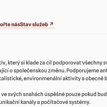
ořte nás
Stav služeb ↗
iv, který si klade za cíl podporovat všechny 
lující o společenskou změnu. Podporujeme ant
italistické, environmenální aktivity a obecně b
e ve svých snahách úspěšné pouze pokud bude
nikační kanály a počítačové systémy.